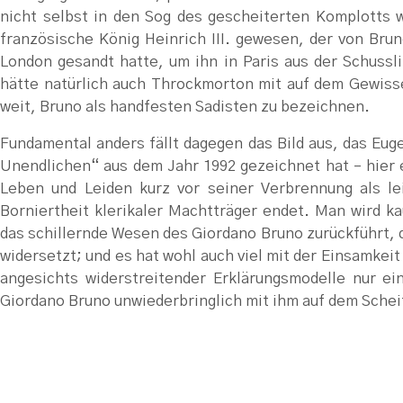
nicht selbst in den Sog des gescheiterten Komplotts 
französische König Heinrich III. gewesen, der von Br
London gesandt hatte, um ihn in Paris aus der Schuss
hätte natürlich auch Throckmorton mit auf dem Gewisse
weit, Bruno als handfesten Sadisten zu bezeichnen.
Fundamental anders fällt dagegen das Bild aus, das Eu
Unendlichen“ aus dem Jahr 1992 gezeichnet hat – hier e
Leben und Leiden kurz vor seiner Verbrennung als le
Borniertheit klerikaler Machtträger endet. Man wird k
das schillernde Wesen des Giordano Bruno zurückführt, 
widersetzt; und es hat wohl auch viel mit der Einsamkei
angesichts widerstreitender Erklärungsmodelle nur ei
Giordano Bruno unwiederbringlich mit ihm auf dem Schei