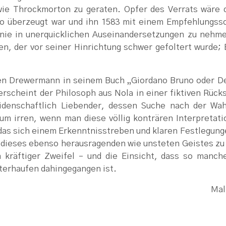
wie Throckmorton zu geraten. Opfer des Verrats wäre 
uno überzeugt war und ihn 1583 mit einem Empfehlungss
linie in unerquicklichen Auseinandersetzungen zu nehm
n, der vor seiner Hinrichtung schwer gefoltert wurde;
gen Drewermann in seinem Buch „Giordano Bruno oder De
rscheint der Philosoph aus Nola in einer fiktiven Rück
idenschaftlich Liebender, dessen Suche nach der Wah
aum irren, wenn man diese völlig konträren Interpretat
das sich einem Erkenntnisstreben und klaren Festlegung
t dieses ebenso herausragenden wie unsteten Geistes zu 
n kräftiger Zweifel – und die Einsicht, dass so manc
terhaufen dahingegangen ist.
Mal