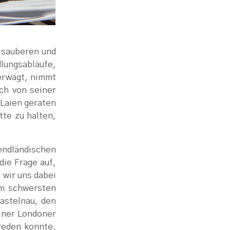
f sauberen und
dlungsabläufe,
 erwägt, nimmt
ch von seiner
 Laien geraten
tte zu halten,
bendländischen
die Frage auf,
 wir uns dabei
um schwersten
Castelnau, den
einer Londoner
reden konnte,