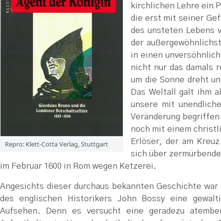
kirchlichen Lehre ein P
die erst mit seiner Ge
des unsteten Lebens v
der außergewöhnlichst
in einen unversöhnlic
nicht nur das damals r
um die Sonne dreht un
Das Weltall galt ihm 
unsere mit unendlich
Veränderung begriffen 
noch mit einem christl
Erlöser, der am Kreuz
Repro: Klett-Cotta Verlag, Stuttgart
sich über zermürbende
im Februar 1600 in Rom wegen Ketzerei.
Angesichts dieser durchaus bekannten Geschichte war 
des englischen Historikers John Bossy eine gewalt
Aufsehen.
Denn es versucht eine geradezu atembe