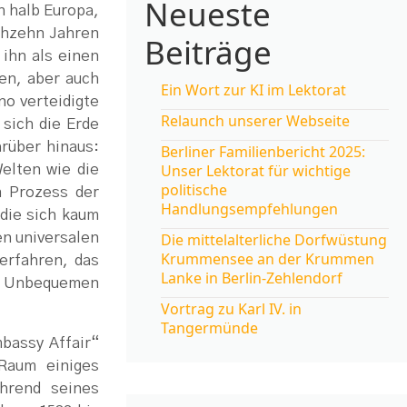
Neueste
h halb Europa,
echzehn Jahren
Beiträge
ihn als einen
en, aber auch
Ein Wort zur KI im Lektorat
o verteidigte
Relaunch unserer Webseite
 sich die Erde
rüber hinaus:
Berliner Familienbericht 2025:
Unser Lektorat für wichtige
elten wie die
politische
n Prozess der
Handlungsempfehlungen
 die sich kaum
en universalen
Die mittelalterliche Dorfwüstung
Krummensee an der Krummen
erfahren, das
Lanke in Berlin-Zehlendorf
en Unbequemen
Vortrag zu Karl IV. in
Tangermünde
bassy Affair“
Raum einiges
hrend seines