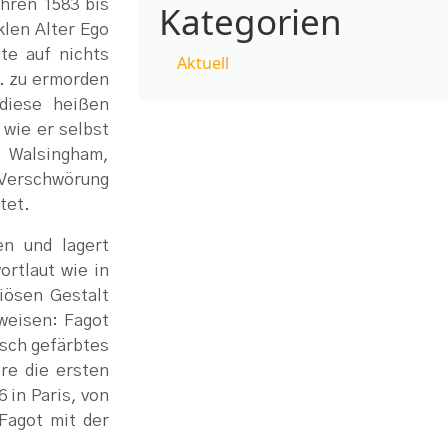
hren 1583 bis
Kategorien
klen Alter Ego
te auf nichts
Aktuell
I. zu ermorden
 diese heißen
 wie er selbst
s Walsingham,
r Verschwörung
tet.
n und lagert
ortlaut wie in
iösen Gestalt
weisen: Fagot
isch gefärbtes
re die ersten
 in Paris, von
Fagot mit der