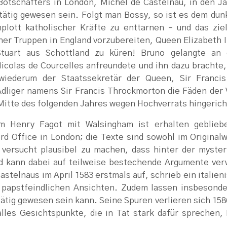
otschafters in London, Michel de Castelnau, in den Ja
 tätig gewesen sein. Folgt man Bossy, so ist es dem dun
lott katholischer Kräfte zu enttarnen – und das ziel
cher Truppen in England vorzubereiten, Queen Elizabeth 
 Stuart aus Schottland zu küren! Bruno gelangte an
icolas de Courcelles anfreundete und ihn dazu brachte,
wiederum der Staatssekretär der Queen, Sir Franci
 Adliger namens Sir Francis Throckmorton die Fäden de
itte des folgenden Jahres wegen Hochverrats hingerich
 Henry Fagot mit Walsingham ist erhalten gebliebe
rd Office in London; die Texte sind sowohl im Originalw
ersucht plausibel zu machen, dass hinter der myster
d kann dabei auf teilweise bestechende Argumente ver
stelnaus im April 1583 erstmals auf, schrieb ein italien
 papstfeindlichen Ansichten. Zudem lassen insbesonde
ätig gewesen sein kann. Seine Spuren verlieren sich 1586
les Gesichtspunkte, die in Tat stark dafür sprechen, 