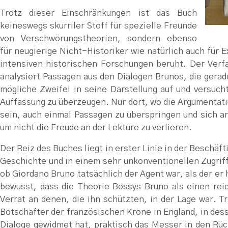
Trotz dieser Einschränkungen ist das Buch
keineswegs skurriler Stoff für spezielle Freunde
von Verschwörungstheorien, sondern ebenso
für neugierige Nicht-Historiker wie natürlich auch für
intensiven historischen Forschungen beruht. Der Verfa
analysiert Passagen aus den Dialogen Brunos, die gerad
mögliche Zweifel in seine Darstellung auf und versuch
Auffassung zu überzeugen. Nur dort, wo die Argumentatio
sein, auch einmal Passagen zu überspringen und sich a
um nicht die Freude an der Lektüre zu verlieren.
Der Reiz des Buches liegt in erster Linie in der Besch
Geschichte und in einem sehr unkonventionellen Zugriff 
ob Giordano Bruno tatsächlich der Agent war, als der er h
bewusst, dass die Theorie Bossys Bruno als einen rei
Verrat an denen, die ihn schützten, in der Lage war. T
Botschafter der französischen Krone in England, in des
Dialoge gewidmet hat, praktisch das Messer in den Rü