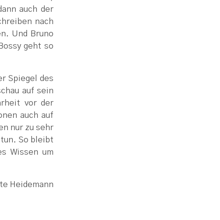
dann auch der
chreiben nach
en. Und Bruno
 Bossy geht so
r Spiegel des
schau auf sein
rheit vor der
ionen auch auf
en nur zu sehr
tun. So bleibt
hes Wissen um
te Heidemann