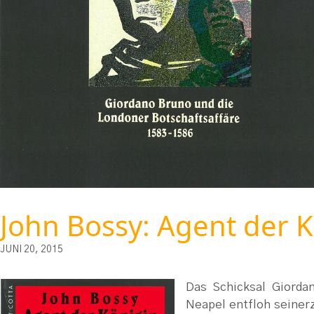
John Bossy: Agent der 
JUNI 20, 2015
Das Schicksal Giorda
Neapel entfloh seinerz