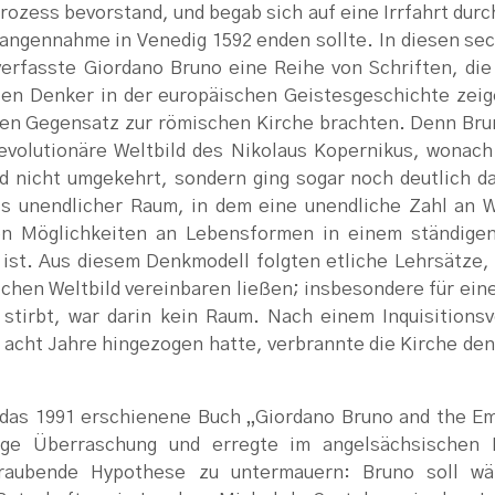
rozess bevorstand, und begab sich auf eine Irrfahrt durc
fangennahme in Venedig 1592 enden sollte. In diesen s
erfasste Giordano Bruno eine Reihe von Schriften, die 
en Denker in der europäischen Geistesgeschichte zeig
hen Gegensatz zur römischen Kirche brachten. Denn Brun
evolutionäre Weltbild des Nikolaus Kopernikus, wonach
d nicht umgekehrt, sondern ging sogar noch deutlich da
als unendlicher Raum, in dem eine unendliche Zahl an W
en Möglichkeiten an Lebensformen in einem ständige
ist. Aus diesem Denkmodell folgten etliche Lehrsätze,
ichen Weltbild vereinbaren ließen; insbesondere für ein
 stirbt, war darin kein Raum. Nach einem Inquisitionsv
 acht Jahre hingezogen hatte, verbrannte die Kirche d
das 1991 erschienene Buch „Giordano Bruno and the Em
ige Überraschung und erregte im angelsächsischen 
raubende Hypothese zu untermauern: Bruno soll wä