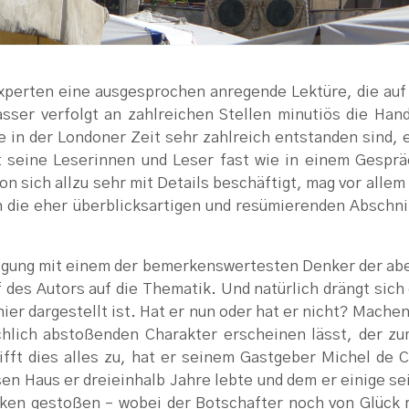
 Experten eine ausgesprochen anregende Lektüre, die au
sser verfolgt an zahlreichen Stellen minutiös die Han
e in der Londoner Zeit sehr zahlreich entstanden sind,
t seine Leserinnen und Leser fast wie in einem Gesprä
n sich allzu sehr mit Details beschäftigt, mag vor allem
n die eher überblicksartigen und resümierenden Abschni
äftigung mit einem der bemerkenswertesten Denker der a
des Autors auf die Thematik. Und natürlich drängt sich 
ier dargestellt ist. Hat er nun oder hat er nicht? Machen
chlich abstoßenden Charakter erscheinen lässt, der z
rifft dies alles zu, hat er seinem Gastgeber Michel de 
sen Haus er dreieinhalb Jahre lebte und dem er einige s
cken gestoßen – wobei der Botschafter noch von Glück 