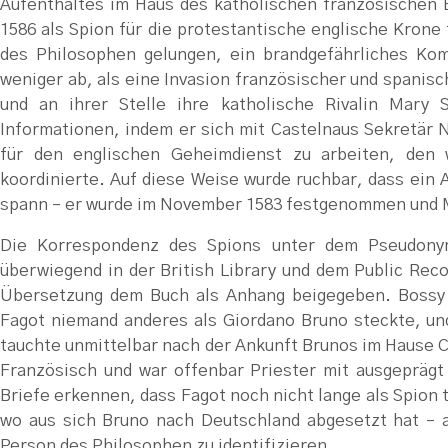
Aufenthaltes im Haus des katholischen französischen B
1586 als Spion für die protestantische englische Krone
des Philosophen gelungen, ein brandgefährliches Komp
weniger ab, als eine Invasion französischer und spanis
und an ihrer Stelle ihre katholische Rivalin Mary
Informationen, indem er sich mit Castelnaus Sekretär N
für den englischen Geheimdienst zu arbeiten, den 
koordinierte. Auf diese Weise wurde ruchbar, dass ein
spann – er wurde im November 1583 festgenommen und M
Die Korrespondenz des Spions unter dem Pseudonym
überwiegend in der British Library und dem Public Reco
Übersetzung dem Buch als Anhang beigegeben. Bossy v
Fagot niemand anderes als Giordano Bruno steckte, un
tauchte unmittelbar nach der Ankunft Brunos im Hause Ca
Französisch und war offenbar Priester mit ausgeprägt
Briefe erkennen, dass Fagot noch nicht lange als Spion t
wo aus sich Bruno nach Deutschland abgesetzt hat – al
Person des Philosophen zu identifizieren.